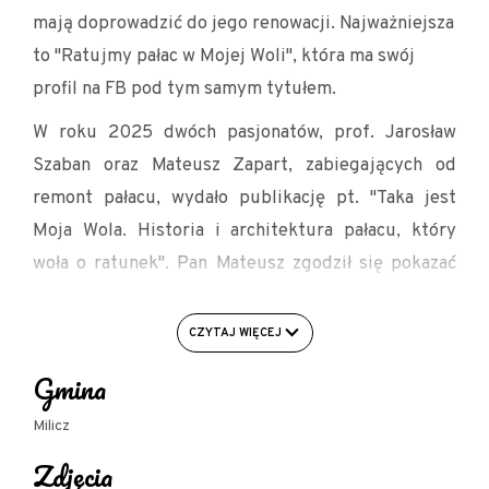
mają doprowadzić do jego renowacji. Najważniejsza
to "Ratujmy pałac w Mojej Woli", która ma swój
profil na FB pod tym samym tytułem.
W roku 2025 dwóch pasjonatów, prof. Jarosław
Szaban oraz Mateusz Zapart, zabiegających od
remont pałacu, wydało publikację pt. "Taka jest
Moja Wola. Historia i architektura pałacu, który
woła o ratunek". Pan Mateusz zgodził się pokazać
nam pałac od środka i przybliżyć jego historię.
Chętni mogą też zakupić książkę w cenie 55 zł - w
CZYTAJ WIĘCEJ
tym celu po dokonaniu zgłoszenia prosimy o
Gmina
kontakt osoby, które są zainteresowane
zamówieniem książki - pan Matusz przywiezie
Milicz
zamówione egzemplarze z księgarni.
Zdjęcia