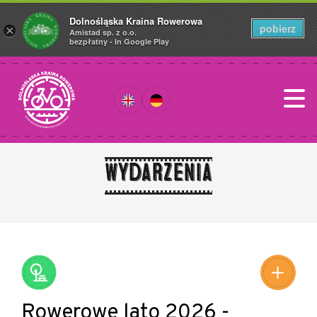
Dolnośląska Kraina Rowerowa
pobierz
×
Amistad sp. z o.o.
bezpłatny - In Google Play
Wydarzenia
Leaflet
|
©
Amistad
©
OpenStreetMap
contributors
Rowerowe lato 2026 -