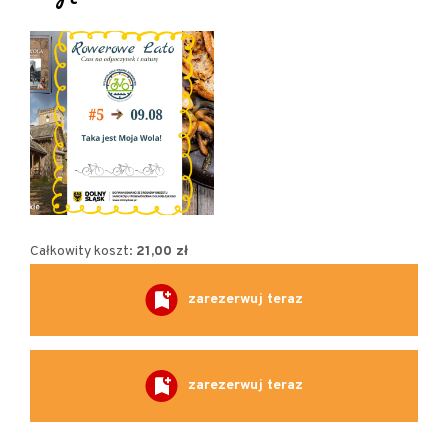
Pan Mateusz Zapart nie pobiera wynagrodzenia za
swoje oprowadzanie, ale mile widziane są cegiełki
na rzecz działań związanych z dokumentowaniem i
popularyzacją historii pałacu. Cegiełki są
dobrowolne, ale bardzo prosimy osoby, które
zgłoszą się na wydarzenie, aby zechciały wesprzeć
inicjatywę dowolną kwotą.
***
Całkowity koszt:
21,00 zł
Trasa wynosi o 50 km i prowadzi zarówno drogami
zarezerwuj teraz
asfaltowymi, jak i leśnymi
. Tempo na trasie
ok. 17-
19 km/h
. Start i meta w Bartnikach pod Miliczem.
Na trasie kilka innych ciekawych miejsc, przy
zarezerwuj teraz
których będą krótkie przerwy.
Na zakończenie wycieczki zaplanowany