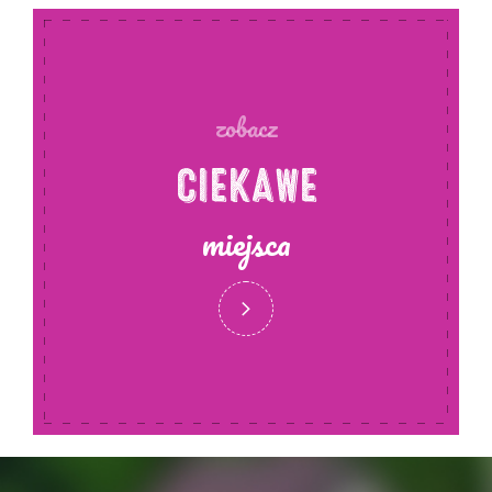
poczęstunek przygotowany przez KGW Bartniki.
zobacz
CIEKAWE
miejsca
Start i meta: Bartniki, gmina Milicz
godziny: 10.00 - 16.00 (zbiórka 9.30)
Na wycieczkę obowiązują
zapisy
(zgłoszenie
wyłącznie przez formularz online) oraz
wpisowe
w