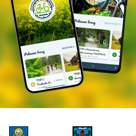
Uczestnicy są zobowiązani do posiadania kasku
oraz sprawnego rowerowu.
Zapraszamy do zapoznania się z
REGULAMINEM
WYCIECZEK
.