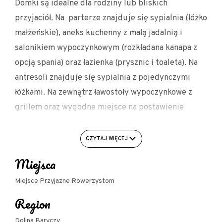
Domki są idealne dla rodziny lub bliskich
przyjaciół. Na parterze znajduje się sypialnia (łóżko
małżeńskie), aneks kuchenny z małą jadalnią i
salonikiem wypoczynkowym (rozkładana kanapa z
opcją spania) oraz łazienka (prysznic i toaleta). Na
antresoli znajduje się sypialnia z pojedynczymi
łóżkami. Na zewnątrz ławostoły wypoczynkowe z
grillem oraz wygodne miejsce na postawienie
samochodu blisko domku. Aneks kuchenny
umożliwia przygotowania całodziennych prostych
CZYTAJ WIĘCEJ
posiłków – jest wyposażony m.in. w lodówkę i płytę
Miejsca
indukcyjną. Gości domków często jednak korzystają
z opcji wykupienia śniadań czy obiadów w
Miejsce Przyjazne Rowerzystom
sąsiedniej „Hubertówce”.
Region
Domki są położone we wsi Nowy Zamek, w
Dolina Baryczy