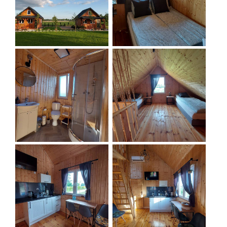
- ładowanie rowerów elektrycznych
- części zamienne lub lista serwisów
- nieodpłatne przechowywanie bagażu
- dostępne narzędzia do prostych napraw
- informacja o wycieczkach