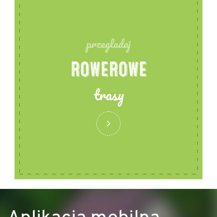
przegladaj
ROWEROWE
trasy