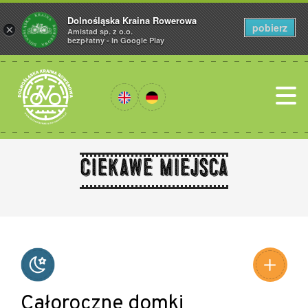
Dolnośląska Kraina Rowerowa
pobierz
×
Amistad sp. z o.o.
bezpłatny - In Google Play
Ciekawe miejsca
Leaflet
|
©
Amistad
©
OpenStreetMap
contributors
Całoroczne domki