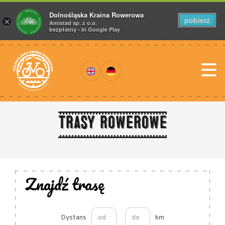
Dolnośląska Kraina Rowerowa
pobierz
×
Amistad sp. z o.o.
bezpłatny - In Google Play
Trasy rowerowe
Znajdź trasę
Dystans
km