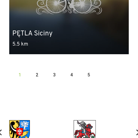
PĘTLA Siciny
5.5 km
1
2
3
4
5