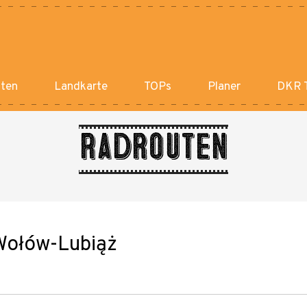
ten
Landkarte
TOPs
Planer
DKR T
Radrouten
Wołów-Lubiąż