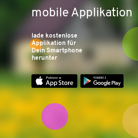
mobile Applikation
lade kostenlose
Applikation für
Dein Smartphone
herunter