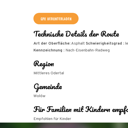
+
GPX HERUNTERLADEN
−
Technische Details der Route
Art der Oberfläche
: Asphalt
Schwierigkeitsgrad
: l
Kennzeichnung
: Nach-Eisenbahn-Radweg
Region
Mittleres Odertal
Gemeinde
Wołów
Für Familien mit Kindern empf
Empfohlen für Kinder