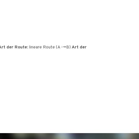
Leaflet
|
© Amistad
© OpenStreetMap contributors
Art der Route
: lineare Route (A -->B)
Art der