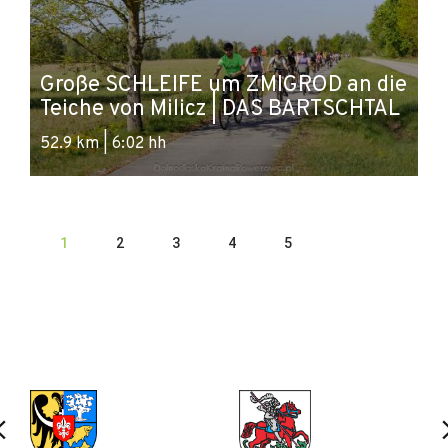
Große SCHLEIFE um ZMIGROD an die
Teiche von Milicz | DAS BARTSCHTAL
52.9 km | 6:02 hh
1
2
3
4
5