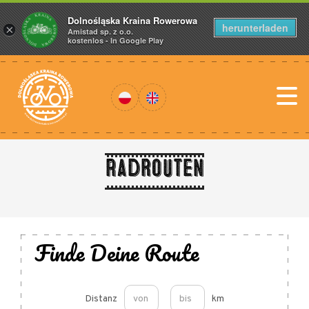
Dolnośląska Kraina Rowerowa
herunterladen
×
Amistad sp. z o.o.
kostenlos - In Google Play
Radrouten
Finde Deine Route
Distanz
km