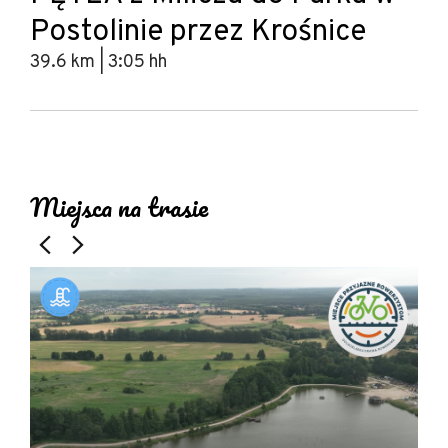
Postolinie przez Krośnice
39.6 km | 3:05 hh
Leaflet
|
© Amistad
© OpenStreetMap contributors
+
Miejsca na trasie
−