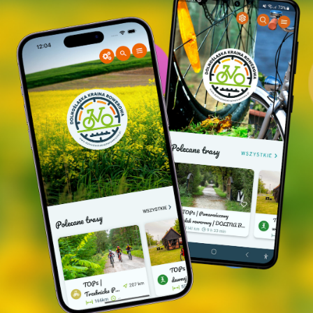
do niedawna znakomity punkt widokowy na
Dolinę Baryczy; obecnie zabytek znajduje się
w bardzo złym stanie techniczym i wstęp na
niego jest zabroniony.
PARK W POSTOLINIE
- Park o powierzchni
5,20 ha został założony w latach 60-tych XIX
wieku przez mieszkańca Postolina (Postel)
hrabiego Heinricha Rudolfa von Salischa,
dendrologa i miłośnika lasu, właściciela
majątku w Postolinie i Karminie. w centrum
znajdują się ruiny dworku zburzonego w 1945
r. Obecnie park jest własnością Nadleśnictwa
Milicz. W 2000 roku został wpisany do
rejestru zabytków. Park wyróżnia się
bogactwem roślin zielnych, drzew i krzewów.