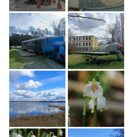
KREATYWNY OBIEKT MULTIFUNKCYJNY
-
Muzeum Bombki
- wyjątkowa ekspozycja
bombek wyprodukowanych w nieistniejącej
milickiej fabryce bombek w okresie
powojennym; tu wytwarzany jest wzornik
dolnośląski
WIEŻA OBSERWACYJNA W GRABOWNICY
KROŚNICKA KOLEJ WĄSKOTOROWA
SKWER RYSZARDA SZURKOWSKIEGO W
ŚWIEBODOWIE
Rezerwat "WZGÓRZE JOANNY" W
POSTOLINIE
- rezerwat utworzono w 1962
roku na powierzchni 24,23 ha.Obejmuje on
wierzchowinową partie wzgórza o wysokości