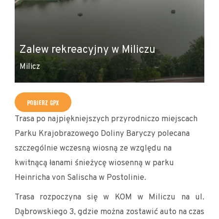
Zalew rekreacyjny w Miliczu
Te
Milicz
Ru
POBIERZ GPX
Trasa po najpiękniejszych przyrodniczo miejscach
Parku Krajobrazowego Doliny Baryczy polecana
szczególnie wczesną wiosną ze względu na
kwitnącą łanami śnieżycę wiosenną w parku
Heinricha von Salischa w Postolinie.
Trasa rozpoczyna się w KOM w Miliczu na ul.
Dąbrowskiego 3, gdzie można zostawić auto na czas