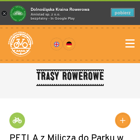
Dolnośląska Kraina Rowerowa
pobierz
×
Amistad sp. z o.o.
bezpłatny - In Google Play
Trasy rowerowe
PĘTLA z Milicza do Parku w