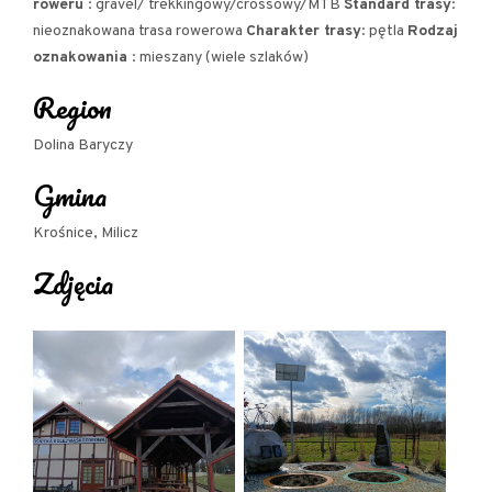
roweru
: gravel/ trekkingowy/crossowy/MTB
Standard trasy
:
nieoznakowana trasa rowerowa
Charakter trasy
: pętla
Rodzaj
oznakowania
: mieszany (wiele szlaków)
Region
Dolina Baryczy
Gmina
Krośnice, Milicz
Zdjęcia
Park w Postolinie i kwitnący dywan śnieżycy wiosennej. fot. Dariusz Budnik
CIEKAWE MIEJSCA NA TRASIE: