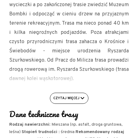
wycieczki a po zakończonej trasie zwiedzić Muzeum
Bombki i odpocząć w cieniu drzew na przyjaznym
terenie rekreacyjnym. Trasa ma nieco ponad 40 km
i kilka niegroźnych podjazdów. Poza atrakcjami
czysto przyrodniczymi trasa zahacza o Krośnice i
Świebodów - miejsce urodzenia Ryszarda
Szurkowskiego. Od Pracz do Milicza trasa prowadzi
drogą rowerową im. Ryszarda Szurkowskiego (trasa
dawnej kolei wąskotorowej).
PRZEBIEG: Milicz KOM- Ruda Milicka - Dyminy -
CZYTAJ WIĘCEJ
Grabownica (wieża) - Czatkowice - Dąbrowa -
Krośnice (Krośnicka Kolejka Wąskotorowa) -
Dane techniczne trasy
Wierzchowice - Świebodów (skwer Ryszarda
Rodzaj nawierzchni
: Mieszana (np. asfalt, droga gruntowa,
Szurkowskiego) - Postolin (Wzgórze Joanny i park)
leśna)
Stopień trudności
: średnia
Rekomendowany rodzaj
- Pracze (Bar Strzelec) - Kaszowo - Milicz KOM