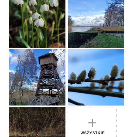
230 m n.p.m ., należącego do Wzgórz
Krośnickich. Wzniesienia te stanowią
fragment Wału Trzebnickiego, będącego
pasem wzgórz morenowych wyznaczającym
południową granicę ostatniego zlodowacenia.
Wzgórza Krośnickie oddzielają od siebie
Kotliny Milicką i Żmigrodzką, czyli dwa
główne skupienia stawów w Dolinie Baryczy.
Wzgórze Joanny ( zwane też Wieżycą)
porastają zespoły żyznej buczyny niżowej
oraz buczyny kwaśnej. Buk osiąga tu
wschodnią granicę naturalnego zasięgu. Oba
siedliska buczyny, oraz występujący również
w rezerwacje zespół grądu
środkowoeuropejskiego, należą do siedlisk
WSZYSTKIE