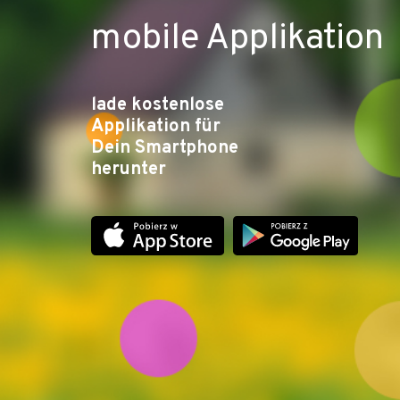
mobile Applikation
lade kostenlose
Applikation für
Dein Smartphone
herunter