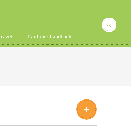
ravel
Radfahrerhandbuch
Leaflet
|
©
Amistad
©
OpenStreetMap
contributors
+
−