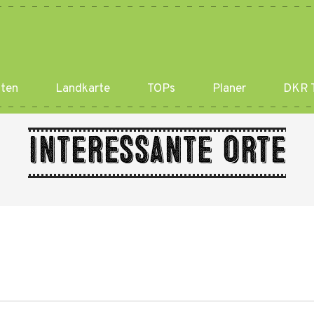
ten
Landkarte
TOPs
Planer
DKR T
Interessante Orte