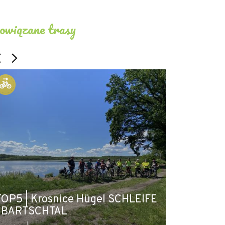
owiązane trasy
TOP5 | Krosnice Hügel SCHLEIFE
TOP5 | Ora
| BARTSCHTAL
BARTSCHT