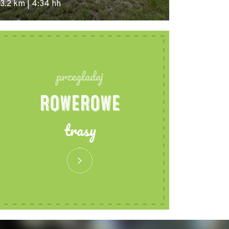
3.2 km | 4:34 hh
141 km | 9:33 
przegladaj
ROWEROWE
trasy