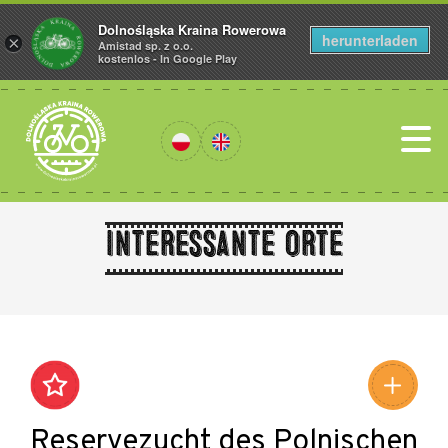
Dolnośląska Kraina Rowerowa
herunterladen
×
Amistad sp. z o.o.
kostenlos - In Google Play
Interessante Orte
Leaflet
|
©
Amistad
©
OpenStreetMap
contributors
Reservezucht des Polnischen