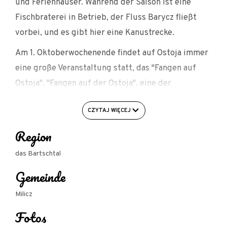
und Ferienhäuser. Während der Saison ist eine
Fischbraterei in Betrieb, der Fluss Barycz fließt
vorbei, und es gibt hier eine Kanustrecke.
Am 1. Oktoberwochenende findet auf Ostoja immer
eine große Veranstaltung statt, das "Fangen auf
Ostoja". "Fangen auf der Ostoja", eine der
wichtigsten Veranstaltungen im Rahmen der
CZYTAJ WIĘCEJ
Karpfentage im Barycz-Tal.
Region
Das Gebiet ist für die Öffentlichkeit zugänglich,
und es ist möglich, sich dort aufzuhalten und zu
das Bartschtal
entspannen. Wenn Sie ein Picknick oder einen
Gemeinde
Grillabend veranstalten möchten, wenden Sie sich
bitte an den Eigentümer.
Milicz
Fotos