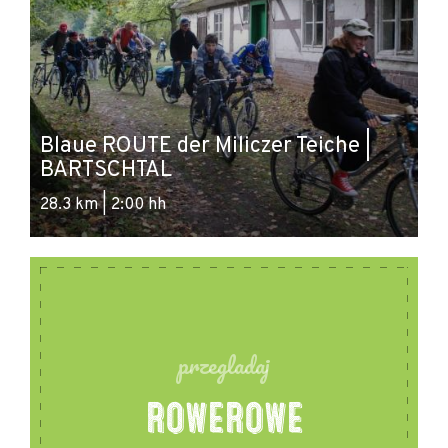
Blaue ROUTE der Miliczer Teiche |
S
BARTSCHTAL
-
28.3 km | 2:00 hh
55
przegladaj
ROWEROWE