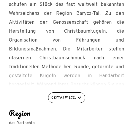
schufen ein Stück des fast weltweit bekannten
Wahrzeichens der Region Barycz-Tal. Zu den
Aktivitäten der Genossenschaft gehören die
Herstellung von Christbaumkugeln, die
Organisation von Führungen und
Bildungsmaßnahmen. Die Mitarbeiter stellen
gläsernen Christbaumschmuck nach einer
traditionellen Methode her. Runde, geformte und
gestaltete Kugeln werden in Handarbeit
hergestellt. Während Ihres Besuchs können Sie den
Prozess der Herstellung von Glaswundern kennen
CZYTAJ WIĘCEJ
lernen: vom Blasen über das Versilbern bis hin zur
Region
Handbemalung. Jeder kann sich an der Dekoration
seiner eigenen Kugel versuchen und diese mit nach
das Bartschtal
Hause nehmen.