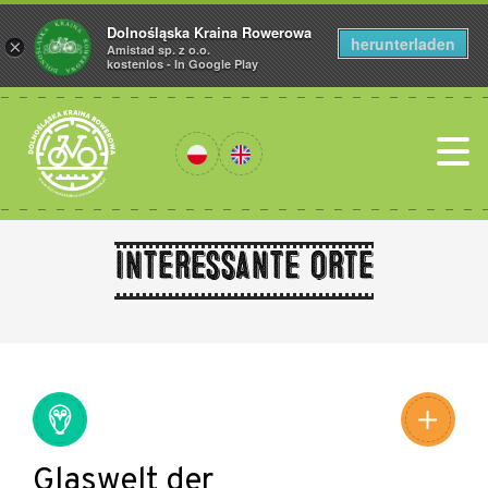
Dolnośląska Kraina Rowerowa
herunterladen
×
Amistad sp. z o.o.
kostenlos - In Google Play
Interessante Orte
Leaflet
|
©
Amistad
©
OpenStreetMap
contributors
Glaswelt der